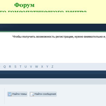
Чтобы получить возможность регистрации, нужно внимательно 
P
Q
R
S
T
U
V
W
X
Y
Z
Найти темы
Найти сообщения