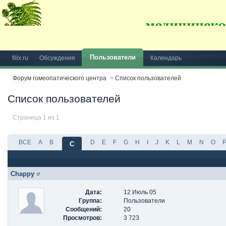
Пользователи
filix.ru
Обсуждения
Календарь
Форум гомеопатического центра
>
Список пользователей
Список пользователей
Страница 1 из 1
ВСЕ
A
B
D
E
F
G
H
I
J
K
L
M
N
O
C
Chappy
Дата:
12 Июль 05
Группа:
Пользователи
Сообщений:
20
Просмотров:
3 723