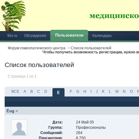
Пользователи
filix.ru
Обсуждения
Календарь
Форум гомеопатического центра
>
Список пользователей
Чтобы получить возможность регистрации, нужно
Список пользователей
Страница 1 из 1
ВСЕ
A
B
C
D
F
G
H
I
J
K
L
M
N
O
E
Eug
Дата:
24 Май 05
Группа:
Профессионалы
Сообщений:
264
Просмотров:
8 750